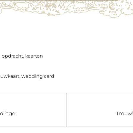
,
n opdracht
kaarten
,
ouwkaart
wedding card
Volge
Collage
Trouwk
bericht