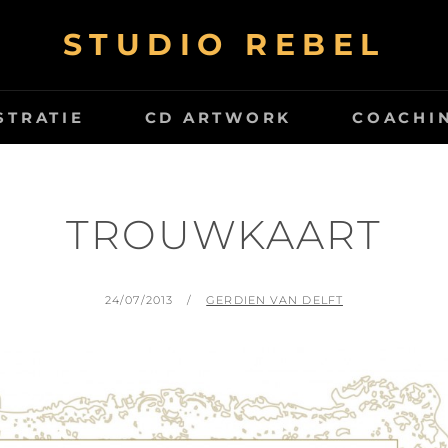
STUDIO REBEL
STRATIE
CD ARTWORK
COACHI
TROUWKAART
GEPLAATST
BY
24/07/2013
GERDIEN VAN DELFT
OP