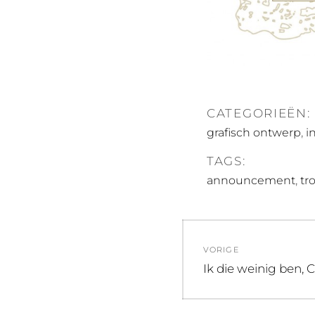
CATEGORIEËN:
,
grafisch ontwerp
i
TAGS:
,
announcement
tr
Bericht
VORIGE
navigatie
Vorig
Ik die weinig ben, 
bericht: