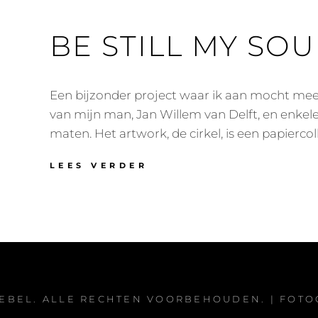
BE STILL MY SOU
Een bijzonder project waar ik aan mocht me
van mijn man, Jan Willem van Delft, en enke
maten. Het artwork, de cirkel, is een papierco
LEES VERDER
B
E
S
T
I
L
L
M
Y
S
REBEL
. ALLE RECHTEN VOORBEHOUDEN. | FOT
O