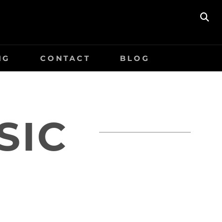
Z
O
E
K
NG
CONTACT
BLOG
E
N
SIC