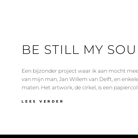
BE STILL MY SOU
Een bijzonder project waar ik aan mocht me
van mijn man, Jan Willem van Delft, en enke
maten. Het artwork, de cirkel, is een papierco
LEES VERDER
B
E
S
T
I
L