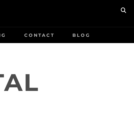
Z
O
E
K
NG
CONTACT
BLOG
E
N
TAL