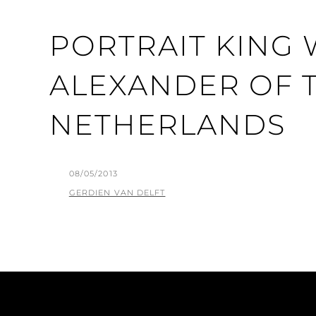
PORTRAIT KING 
ALEXANDER OF 
NETHERLANDS
GEPLAATST
08/05/2013
OP
BY
GERDIEN VAN DELFT