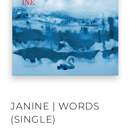
T
H
E
O
L
P
O
V
E
O
F
J
O
Y
JANINE | WORDS
(SINGLE)