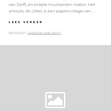
van Delft, en enkele muzikanten maten. Het
artwork, de cirkel, is een papiercollage van …
LEES VERDER
B
E
S
G
06/03/2021
B
GERDIEN VAN DELFT
T
E
Y
I
P
L
L
L
M
A
Y
A
S
O
T
U
S
L
T
,
T
O
C
P
C
T