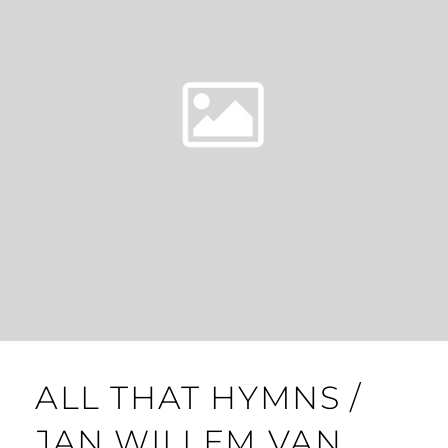
T
S
T
O
P
ALL THAT HYMNS /
JAN WILLEM VAN