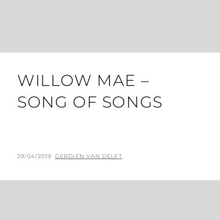
T
WILLOW MAE –
SONG OF SONGS
G
29/04/2019
B
GERDIEN VAN DELFT
E
Y
P
L
A