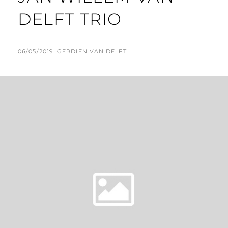
DELFT TRIO
G
06/05/2019
B
GERDIEN VAN DELFT
E
Y
P
L
A
A
T
S
T
O
P