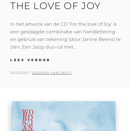
THE LOVE OF JOY
In het artwork van de CD ‘For the love of Joy’ is
een geslaagde combinatie van handlettering
en gebruik van tekening (door Janine Beens) te
zien. Een Jazzy duo-cd met …
LEES VERDER
C
D
A
G
22/03/2017
B
GERDIEN VAN DELFT
R
E
Y
T
P
W
O
L
R
A
K
A
F
O
T
R
S
T