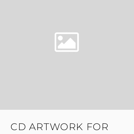
A
T
S
T
O
P
CD ARTWORK FOR