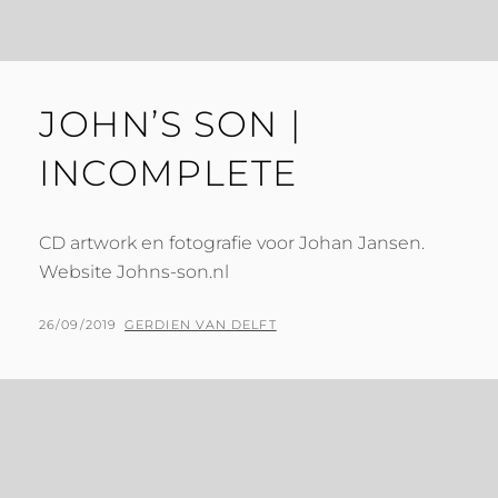
JOHN’S SON |
INCOMPLETE
CD artwork en fotografie voor Johan Jansen.
Website Johns-son.nl
G
26/09/2019
B
GERDIEN VAN DELFT
E
Y
P
L
A
A