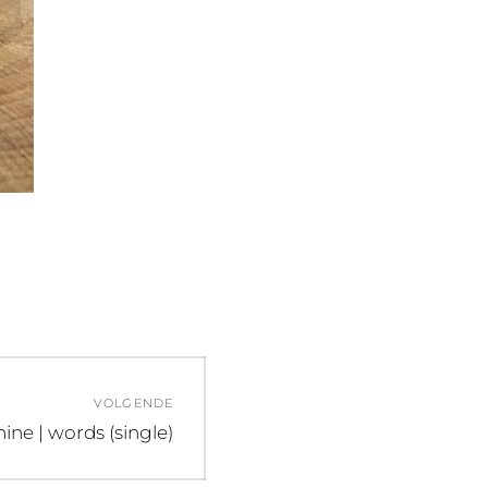
VOLGENDE
lgend
nine | words (single)
icht: