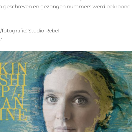
n geschreven en gezongen nummers werd bekroond m
/fotografie: Studio Rebel
e