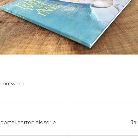
ch ontwerp
Vo
ortekaarten als serie
Ja
ber