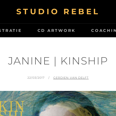
STUDIO REBEL
STRATIE
CD ARTWORK
COACHI
JANINE | KINSHIP
GEPLAATST
BY
22/03/2017
GERDIEN VAN DELFT
OP