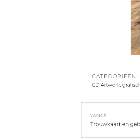
CATEGORIEËN:
,
CD Artwork
grafis
Bericht
VORIGE
navigatie
Vorig
Trouwkaart en gebo
bericht: