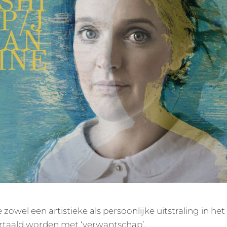
zowel een artistieke als persoonlijke uitstraling in he
ertaald worden met ‘verwantschap’.